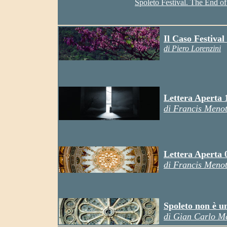
Spoleto Festival. The End o
Il Caso Festival
di Piero Lorenzini
L
ettera
A
perta 
di Francis Menot
L
ettera
A
perta 
di Francis Menot
Spoleto non è un
di Gian Carlo Me